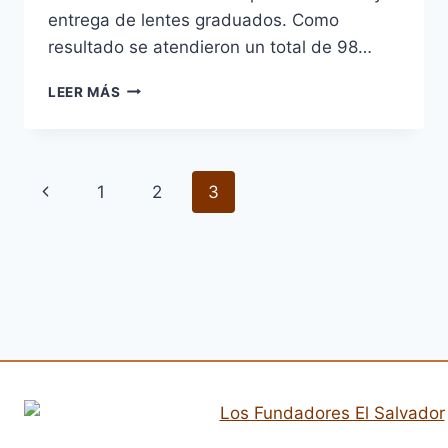
entrega de lentes graduados. Como
resultado se atendieron un total de 98…
PROYECTO
LEER MÁS
PILOTO
2018
Navegación
Página
1
2
3
de
anterior
página