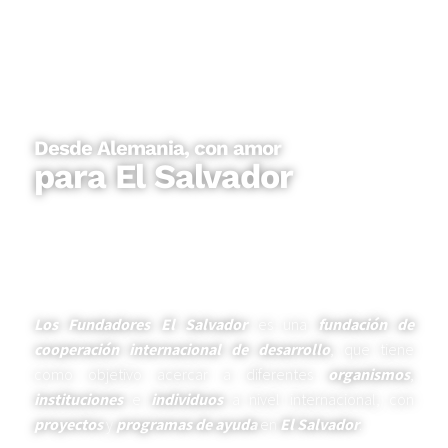
Desde Alemania, con amor
para El Salvador
Los Fundadores El Salvador
es una
fundación de
cooperación internacional de desarrollo
, que tiene
como objetivo acercar a diferentes
organismos
,
instituciones
e
individuos
a nivel internacional, con
proyectos
y
programas de ayuda
en
El Salvador
.