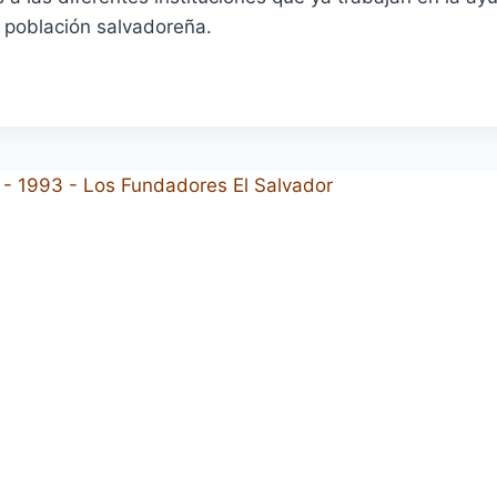
a población salvadoreña.
CA