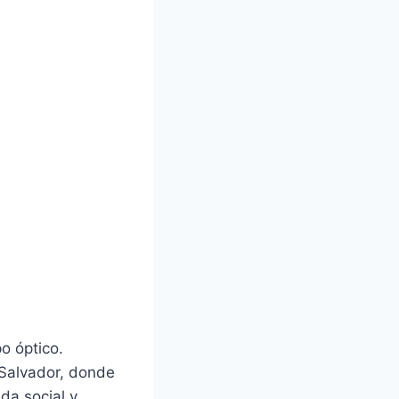
o óptico.
 Salvador, donde
uda social y